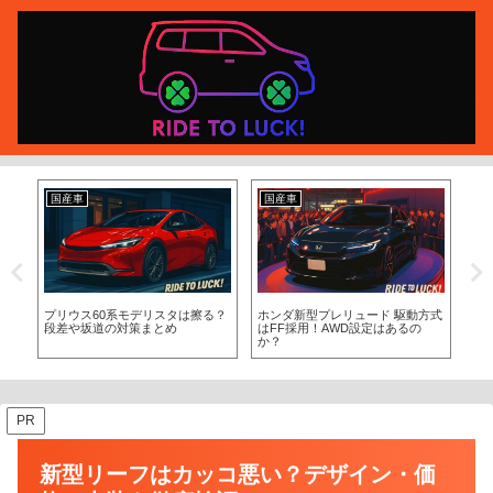
国産車
国産車
ド 駆動方式
ホンダ 新型 プレリュード 燃費予
プリウス10万キロ交換部品一覧と
はあるの
想と価格予想を徹底解説
費用相場｜後悔しない整備法
PR
新型リーフはカッコ悪い？デザイン・価