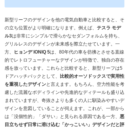
新型リーフのデザインを他の電気自動車と比較すると、そ
の立ち位置がより明確になります。例えば、
テスラ モデ
ル3
は非常にシンプルで滑らかなセダンフォルムを持ち、
グリルレスのデザインが未来感を際立たせています。一
方、
ヒョンデ IONIQ 5
は、80年代の車を彷彿とさせる直線
的でレトロフューチャーなデザインが特徴で、独自の存在
感を放っています。これらと比較すると、新型リーフは5
ドアハッチバックとして、
比較的オーソドックスで実用性
を重視したデザイン
と言えます。もちろん、空力性能を考
慮した流麗なボディラインや先進的なディテールも盛り込
まれていますが、
奇抜さよりも多くの人に馴染みやすいデ
ザイン
を意図していることが伺えます。これが、一部から
は「没個性的」「ダサい」と見られる原因である一方、
悪
目立ちせず日常に溶け込む「かっこいい」デザインだと評