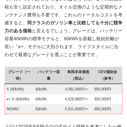
税も安く設定されており、オイル交換のような定期的なメ
ンテナンス費用も不要です。これらのトータルコストを考
慮すると、
同クラスのガソリン車と比較しても十分に競争
力のある価格
と言えるでしょう。グレードは、バッテリー
容量40kWhの標準モデルと、60kWhを搭載し航続距離が
長い「e+」モデルに大別されます。ライフスタイルに合
わせて最適なグレードを選ぶことが重要です。
グレード（一
バッテリー容
車両本体価格
CEV補助金
例）
量
（税込）
（参考）
X (40kWh)
40kWh
4,081,000円〜
850,000円
e+ X (60kWh)
60kWh
4,628,800円〜
850,000円
NISMO
60kWh
5,011,600円〜
850,000円
上記は2025年9月時点の公式サイト情報を参考にした一例