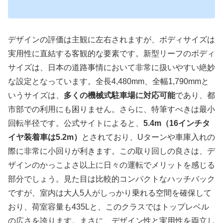
デザインの評価は主観に左右されますが、ボディサイズは
実用性に直結する客観的な要素です。新型リーフのボディ
サイズは、日本の道路事情において非常に扱いやすい絶妙
な設定となっています。全長4,480mm、全幅1,790mmと
いうサイズは、
多くの機械式駐車場に対応可能
であり、都
市部での利用にも困りません。さらに、特筆すべきは最小
回転半径です。公式サイトによると、
5.4m（16インチタ
イヤ装着車は5.2m）
とされており、Uターンや車庫入れの
際に非常に小回りが利きます。この取り回しの良さは、デ
ザインのかっこよさ以上に日々の運転でメリットを感じる
部分でしょう。見た目は比較的コンパクトなハッチバック
ですが、室内は大人5人がしっかり乗れる空間を確保して
おり、荷室容量も435Lと、このクラスではトップレベル
の広さを誇ります。まさに、
デザイン性と実用性を両立し