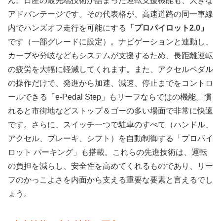
ん。日産の最先端技術が詰まった運転支援機能も、大きな
アドバンテージです。その代表格が、高速道路の同一車線
内でハンズオフ走行を可能にする
「プロパイロット2.0」
です（一部グレードに設定）。ナビゲーションと連動し、
カーブや分岐などもシステムが支援するため、長距離運転
の疲労を大幅に軽減してくれます。また、アクセルペダル
の操作だけで、発進から加速、減速、停止までをコントロ
ールできる
「e-Pedal Step」
もリーフならではの機能。慣
れると市街地などストップ＆ゴーの多い場面で非常に快適
です。さらに、スイッチ一つで駐車のすべて（ハンドル、
アクセル、ブレーキ、シフト）を自動制御する「プロパイ
ロット パーキング」も搭載。これらの先進技術は、運転
の負担を減らし、安全性を高めてくれるものであり、リー
フのかっこよさを内面から支える重要な要素と言えるでし
ょう。