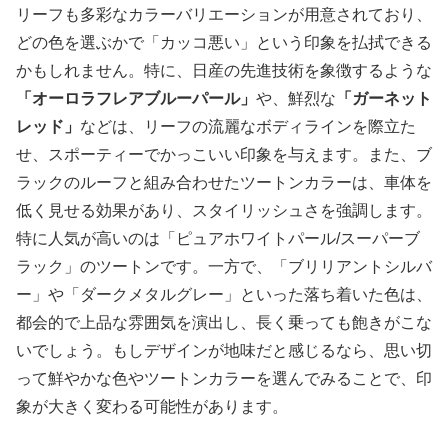
リーフも多彩なカラーバリエーションが用意されており、
どの色を選ぶかで「カッコ悪い」という印象を払拭できる
かもしれません。特に、日産の先進技術を象徴するような
「オーロラフレアブルーパール」
や、鮮烈な
「ガーネット
レッド」
などは、リーフの流麗なボディラインを際立た
せ、スポーティーでかっこいい印象を与えます。また、ブ
ラックのルーフと組み合わせたツートンカラーは、車体を
低く見せる効果があり、スタイリッシュさを強調します。
特に人気が高いのは「ピュアホワイトパール/スーパーブ
ラック」のツートン
です。一方で、「ブリリアントシルバ
ー」や「ダークメタルグレー」といった落ち着いた色は、
都会的で上品な雰囲気を演出し、長く乗っても飽きがこな
いでしょう。もしデザインが地味だと感じるなら、思い切
って鮮やかな色やツートンカラーを選んでみることで、印
象が大きく変わる可能性があります。