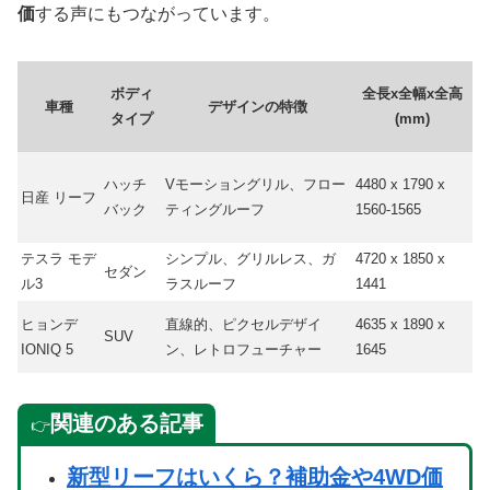
価
する声にもつながっています。
ボディ
全長x全幅x全高
車種
デザインの特徴
タイプ
(mm)
ハッチ
Vモーショングリル、フロー
4480 x 1790 x
日産 リーフ
バック
ティングルーフ
1560-1565
テスラ モデ
シンプル、グリルレス、ガ
4720 x 1850 x
セダン
ル3
ラスルーフ
1441
ヒョンデ
直線的、ピクセルデザイ
4635 x 1890 x
SUV
IONIQ 5
ン、レトロフューチャー
1645
関連のある記事
👉
新型リーフはいくら？補助金や4WD価