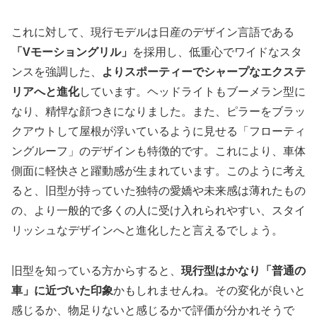
これに対して、現行モデルは日産のデザイン言語である
「Vモーショングリル」
を採用し、低重心でワイドなスタ
ンスを強調した、
よりスポーティーでシャープなエクステ
リアへと進化
しています。ヘッドライトもブーメラン型に
なり、精悍な顔つきになりました。また、ピラーをブラッ
クアウトして屋根が浮いているように見せる
「フローティ
ングルーフ」のデザイン
も特徴的です。これにより、車体
側面に軽快さと躍動感が生まれています。このように考え
ると、旧型が持っていた独特の愛嬌や未来感は薄れたもの
の、より一般的で多くの人に受け入れられやすい、スタイ
リッシュなデザインへと進化したと言えるでしょう。
旧型を知っている方からすると、
現行型はかなり「普通の
車」に近づいた印象
かもしれませんね。その変化が良いと
感じるか、物足りないと感じるかで評価が分かれそうで