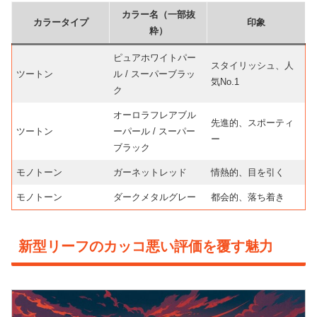
カラー名（一部抜
カラータイプ
印象
粋）
ピュアホワイトパー
スタイリッシュ、人
ツートン
ル / スーパーブラッ
気No.1
ク
オーロラフレアブル
先進的、スポーティ
ツートン
ーパール / スーパー
ー
ブラック
モノトーン
ガーネットレッド
情熱的、目を引く
モノトーン
ダークメタルグレー
都会的、落ち着き
新型リーフのカッコ悪い評価を覆す魅力