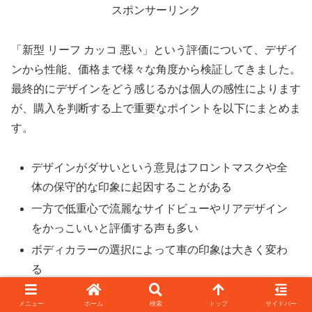
スポンサーリンク
「新型 リーフ カッコ 悪い」という評価について、デザイ
ンから性能、価格まで様々な角度から検証してきました。
最終的にデザインをどう感じるかは個人の感性によります
が、購入を判断する上で重要なポイントを以下にまとめま
す。
デザインがダサいという意見はフロントマスクや全
体の保守的な印象に起因することがある
一方で低重心で流麗なサイドビューやリアデザイン
をかっこいいと評価する声も多い
ボディカラーの選択によって車の印象は大きく変わ
る
内装はシンプルで機能的だが加飾が少なく地味に感
メニュー
ホーム
検索
トップ
サイドバー
じる可能性もある