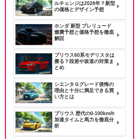
ルチェンジは2026年？新型
の価格とデザイン予想
ホンダ 新型 プレリュード
燃費予想と価格予想を徹底
解説
プリウス60系モデリスタは
擦る？段差や坂道の対策ま
とめ
シエンタＧグレード後悔の
理由と十分に満足できる買
い方とは
プリウス 歴代の0-100km/h
加速タイムと馬力を徹底分
析