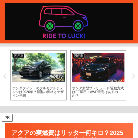
国産車
国産車
国
欠
ホンダフィットのフルモデルチェ
ホンダ新型プレリュード 駆動方式
シ
ンジは2026年？新型の価格とデザ
はFF採用！AWD設定はあるの
十
イン予想
か？
PR
アクアの実燃費はリッター何キロ？2025