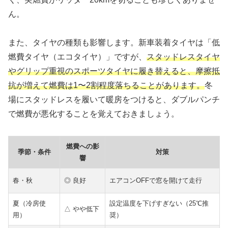
ん。
また、タイヤの種類も影響します。新車装着タイヤは「低
燃費タイヤ（エコタイヤ）」ですが、
スタッドレスタイヤ
やグリップ重視のスポーツタイヤに履き替えると、摩擦抵
抗が増えて燃費は1〜2割程度落ちることがあります。
冬
場にスタッドレスを履いて暖房をつけると、ダブルパンチ
で燃費が悪化することを覚えておきましょう。
燃費への影
季節・条件
対策
響
春・秋
◎ 良好
エアコンOFFで窓を開けて走行
夏（冷房使
設定温度を下げすぎない（25℃推
△ やや低下
用）
奨）