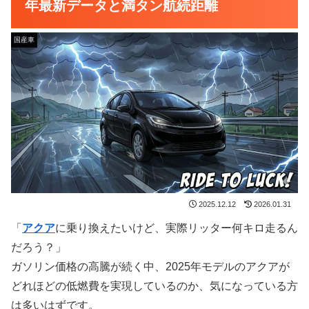
年最新データと満タン航続距離
国産車
2025.12.12
2026.01.31
「
アクア
に乗り換えたいけど、実際リッター何キロ走るん
だろう？」
ガソリン価格の高騰が続く中、2025年モデルのアクアが
どれほどの低燃費を実現しているのか、気になっている方
は多いはずです。