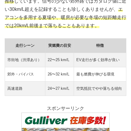
推移
しています。信号の少ない郊外路ではカタログ値に近
い30km/L超えを記録することも珍しくありませんが、
エ
アコンを多用する夏場や、暖房が必要な冬場の短距離走行
では20km/L前後まで落ちることもあります。
走行シーン
実燃費の目安
特徴
市街地（渋滞あり）
22〜25 km/L
EV走行が多く効率が良い
郊外・バイパス
26〜32 km/L
最も燃費が伸びる環境
高速道路
24〜27 km/L
空気抵抗でやや落ちる傾向
スポンサーリンク