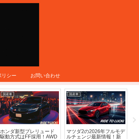
ポリシー
お問い合わせ
国産車
国産車
国
ホンダ新型プレリュード
マツダ2の2026年フルモデ
新
駆動方式はFF採用！AWD
ルチェンジ最新情報！新
後