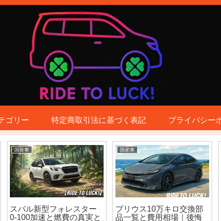
テゴリー
特定商取引法に基づく表記
プライバシー
国産車
国産車
スバル新型フォレスター
プリウス10万キロ交換部
0-100加速と燃費の真実と
品一覧と費用相場｜後悔