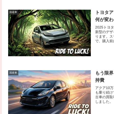
トヨタア
国産車
何が変わ
2025ト
新型のデザ
ります。ス
で、購入前
もう限界
国産車
持費
アクア10
も乗り続け
古車の買取
しました。