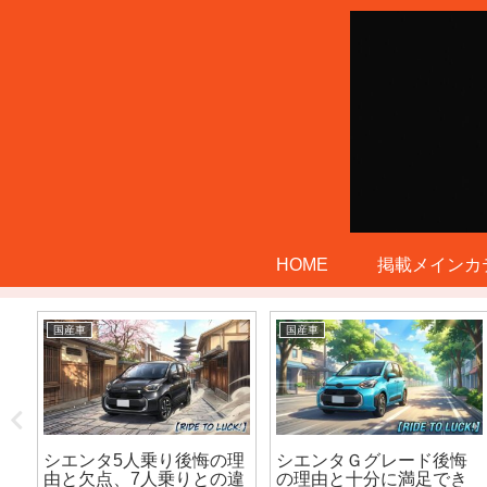
HOME
掲載メインカ
国産車
国産車
シエンタ5人乗り後悔の理
シエンタＧグレード後悔
馬力
由と欠点、7人乗りとの違
の理由と十分に満足でき