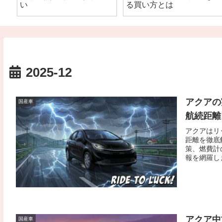
い
る買い方とは
2025-12
アクアの
国産車
航続距離
アクアはリ
距離を徹底
策、燃費計
報を網羅し
アクア中
国産車