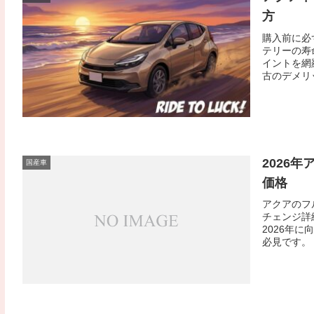
方
購入前に必
テリーの寿
イントを網
古のデメリ
2026
国産車
価格
アクアのフ
チェンジ詳
2026年
必見です。