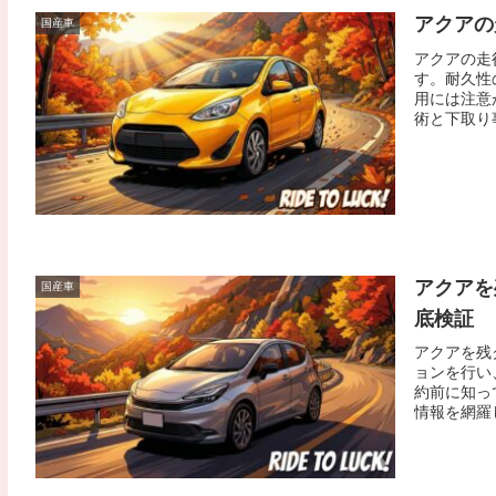
アクアの
国産車
アクアの走
す。耐久性
用には注意
術と下取り
アクアを
国産車
底検証
アクアを残
ョンを行い
約前に知っ
情報を網羅