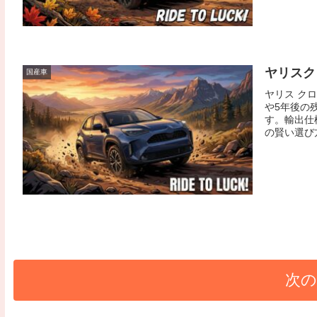
ヤリスク
国産車
ヤリス ク
や5年後の
す。輸出仕
の賢い選び
次