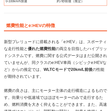
0-100km/h加速
約7秒前後（推定）
燃費性能とe:HEVの特徴
新型プレリュードに搭載される「e:HEV」は、スポーティ
な走行性能と
優れた燃費性能
の両立を目指したハイブリッ
ドシステムです。燃費に関する公式データはまだ公開され
ていませんが、同クラスのe:HEV車両（シビックe:HEVな
ど）からの推定では、
WLTCモードで20km/L前後
の性能
が期待されています。
燃費の良さは、主にモーター主体の走行構造によるもので
す。街乗りや低速域ではほぼモーターのみで走行するた
め、燃料消費を大きく抑えることができます。また、高速