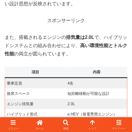
い設計思想が反映されています。
スポンサーリンク
また、搭載されるエンジンの
排気量は2.0L
で、ハイブリッ
ドシステムとの組み合わせにより、
高い環境性能とトルク
性能
の両立が図られています。
項目
内容
乗車定員
4名
後席スペース
短距離移動が可能な設計
エンジン排気量
2.0L
ハイブリッド形式
e:HEV（発電専用エンジン）
実用性
荷室や後席可倒で使い勝手も良好
メニュー
ホーム
検索
トップ
サイドバー