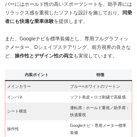
バーにはホールド性の高いスポーツシートを、助手席には
リラックス感を重視したソフトな設計を施しており、
同乗
者にも快適な乗車体験
を提供します。
また、Googleナビを標準装備とし、専用フルグラフィッ
クメーター、Dシェイプステアリング、前方視界の良さな
ど、
操作性とデザイン性の両立
も実現しています。
内装ポイント
特徴
メインカラー
ブルー×ホワイトのツートン
インパネ
ソフト表皮＋ロゴ刺繍で高級感
運転席：ホールド重視／助手席：
シート構造
快適重視
Googleナビ・専用メーター標準
操作性
装備