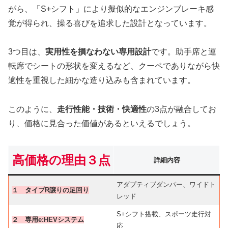
がら、「S+シフト」により擬似的なエンジンブレーキ感
覚が得られ、操る喜びを追求した設計となっています。
3つ目は、
実用性を損なわない専用設計
です。助手席と運
転席でシートの形状を変えるなど、クーペでありながら快
適性を重視した細かな造り込みも含まれています。
このように、
走行性能・技術・快適性
の3点が融合してお
り、価格に見合った価値があるといえるでしょう。
高価格の理由３点
詳細内容
アダプティブダンパー、ワイドト
１ タイプR譲りの足回り
レッド
S+シフト搭載、スポーツ走行対
２ 専用e:HEVシステム
応