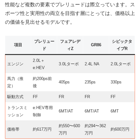
性能など複数の要素でプレリュードは際立っています。ス
ポーツ性と実用性の両立を目指す層にとっては、価格以上
の価値を見出せるモデルです。
プレリュー
フェアレデ
シビックタ
項目
GR86
ド
ィZ
イプR
2.0L＋
エンジン
3.0Lターボ
2.4L NA
2.0Lターボ
e:HEV
馬力（推
約200ps前
405ps
235ps
330ps
定）
後
駆動方式
FF
FR
FR
FF
トランスミ
e:HEV専用
6MT/AT
6MT/AT
6MT
ッション
制御
約550〜600
約294〜362
価格帯
約617万円
約600万円
万円
万円