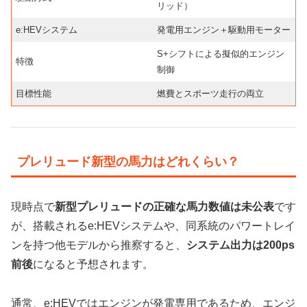
リッド）
e:HEVシステム
発電用エンジン＋駆動用モーター
S+シフトによる擬似的エンジン
特徴
制御
目標性能
燃費とスポーツ走行の両立
プレリュード新型の馬力はどれくらい？
現時点で
新型プレリュードの正確な馬力数値は未公表
です
が、搭載されるe:HEVシステムや、同系統のパワートレイ
ンを持つ他モデルから推察すると、
システム出力は200ps
前後
になると予想されます。
通常、e:HEVではエンジンが発電専用であるため、エンジ