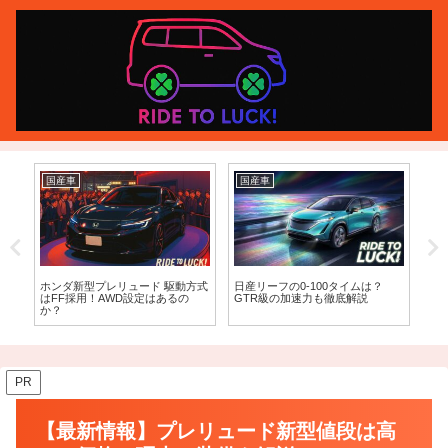
国産車
国産車
国
マツダ2の2026年フルモデルチェ
ホンダ 新型 プレリュード 燃費予
スバ
ンジ最新情報！新型予想と価格を
想と価格予想を徹底解説
速
徹底網羅
PR
【最新情報】プレリュード新型値段は高