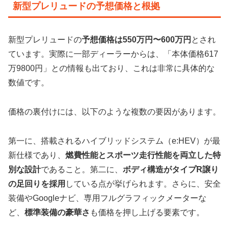
新型プレリュードの予想価格と根拠
新型プレリュードの
予想価格は550万円〜600万円
とされ
ています。実際に一部ディーラーからは、「本体価格617
万9800円」との情報も出ており、これは非常に具体的な
数値です。
価格の裏付けには、以下のような複数の要因があります。
第一に、搭載されるハイブリッドシステム（e:HEV）が最
新仕様であり、
燃費性能とスポーツ走行性能を両立した特
別な設計
であること。第二に、
ボディ構造がタイプR譲り
の足回りを採用
している点が挙げられます。さらに、安全
装備やGoogleナビ、専用フルグラフィックメーターな
ど、
標準装備の豪華さ
も価格を押し上げる要素です。