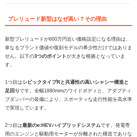
プレリュード新型はなぜ高い？その理由
新型プレリュードが600万円近い価格設定になる理由は、
単なるブランド価値や復刻モデルの希少性だけではありま
せん。以下の
3つのポイント
が大きな根拠となっていま
す。
1つ目は
シビックタイプRと共通性の高いシャシー構造と
足回り
です。全幅1880mmのワイドボディと、アダプティ
ブダンパーの装備により、スポーティな走行性能を高水準
で実現しています。
2つ目は
最新のe:HEVハイブリッドシステム
です。発電専
用のエンジンと駆動用モーターが分離された構造でありな