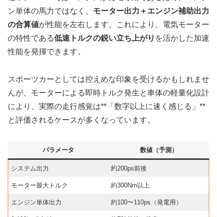
ン単体の馬力ではなく、
モーター出力＋エンジン補助出力
の合算値
が性能を左右します。これにより、電気モーター
の特性である
低速トルクの鋭い立ち上がり
を活かした加速
性能を発揮できます。
スポーツカーとしては控えめな印象を受けるかもしれませ
んが、モーターによる即時トルク発生と車体の軽量化設計
により、実際の走行感覚は**「数字以上に速く感じる」**
と評価されるケースが多くなっています。
パラメータ
数値（予測）
システム出力
約200ps前後
モーター最大トルク
約300Nm以上
エンジン単体出力
約100〜110ps（発電用）