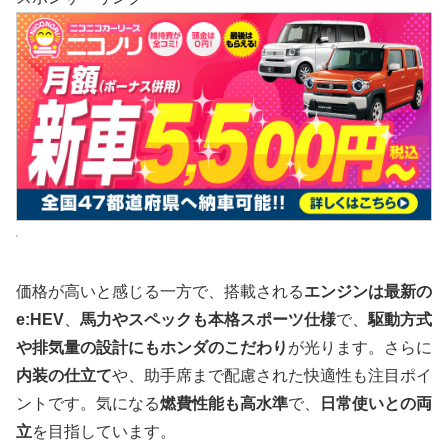
価格が高いと感じる一方で、搭載される
エンジンは最新の
e:HEV
、
馬力やスペックも本格スポーツ仕様
で、
駆動方式
や排気量の設計にもホンダのこだわり
が光ります。さらに
内装の仕立て
や、助手席まで配慮された快適性も注目ポイ
ントです。気になる
燃費性能も高水準
で、
日常使いとの両
立
を目指しています。