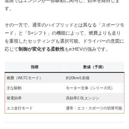
道路ではエンジンが一部駆動に関与し、効率を維持しま
す。
その一方で、通常のハイブリッドとは異なる「スポーツモ
ード」と「S+シフト」の機能によって、燃費よりも走り
を重視したセッティングも選択可能。ドライバーの意図に
応じて
制御が変化する柔軟性
もe:HEVの強みです。
指標
数値（予測）
燃費（WLTCモード）
約20km/L前後
主な駆動
モーター主体（シリーズ式）
発電効率
高効率2.0Lエンジン
エコ走行モード
通常・エコ・スポーツの切替可能