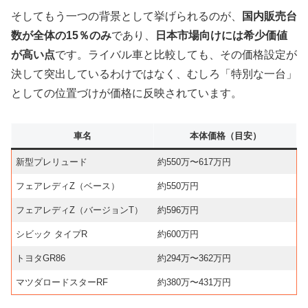
そしてもう一つの背景として挙げられるのが、
国内販売台
数が全体の15％のみ
であり、
日本市場向けには希少価値
が高い点
です。ライバル車と比較しても、その価格設定が
決して突出しているわけではなく、むしろ「特別な一台」
としての位置づけが価格に反映されています。
車名
本体価格（目安）
新型プレリュード
約550万〜617万円
フェアレディZ（ベース）
約550万円
フェアレディZ（バージョンT）
約596万円
シビック タイプR
約600万円
トヨタGR86
約294万〜362万円
マツダロードスターRF
約380万〜431万円