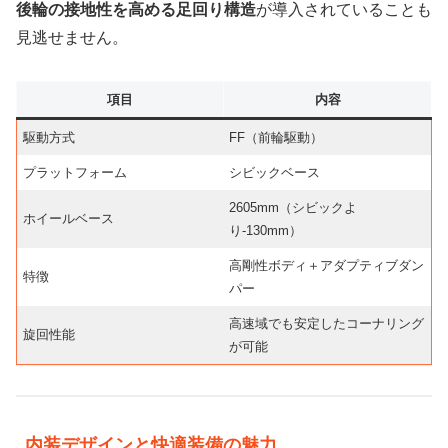
後輪の接地性を高める足回り構造
が導入されていることも
見逃せません。
項目
内容
駆動方式
FF（前輪駆動）
プラットフォーム
シビックベース
2605mm（シビックよ
ホイールベース
り-130mm）
高剛性ボディ＋アダプティブダン
特徴
パー
高速域でも安定したコーナリング
旋回性能
が可能
内装デザインと快適装備の魅力