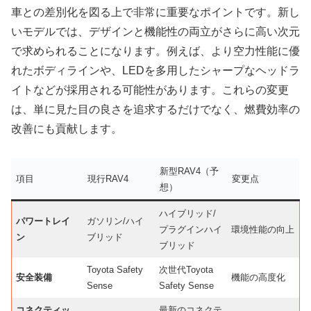
車との差別化を図る上で非常に重要なポイントです。新し
いモデルでは、デザインと機能性の両立がさらに高い次元
で求められることになります。例えば、より空力性能に優
れたボディラインや、LEDを多用したシャープなヘッドラ
イトなどが採用される可能性があります。これらの変更
は、単に見た目の良さを追求するだけでなく、燃費効率の
改善にも貢献します。
新型RAV4（予
項目
現行RAV4
変更点
想）
ハイブリッド/
パワートレイ
ガソリン/ハイ
プラグインハイ
環境性能の向上
ン
ブリッド
ブリッド
Toyota Safety
次世代Toyota
安全装備
機能の高度化
Sense
Safety Sense
コネクティッ
最新のコネクテ