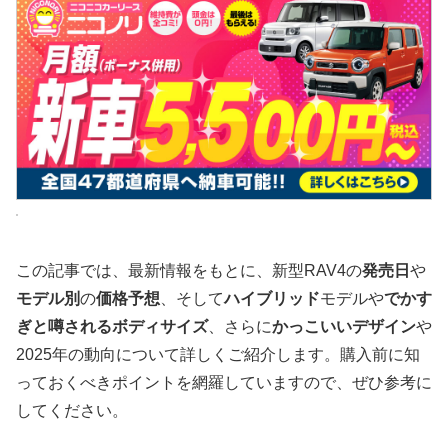
この記事では、最新情報をもとに、新型RAV4の
発売日
や
モデル別
の
価格予想
、そして
ハイブリッド
モデルや
でかす
ぎと噂されるボディサイズ
、さらに
かっこいいデザイン
や
2025年の動向について詳しくご紹介します。購入前に知
っておくべきポイントを網羅していますので、ぜひ参考に
してください。