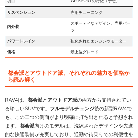
項目
GR SPORTの特徴（予想）
サスペンション
専用チューニング
スポーティなデザイン、専用パー
内外装
ツ
パワートレイン
強化されたエンジンやモーター
価格
最上位グレード
都会派とアウトドア派、それぞれの魅力を価格か
ら読み解く
RAV4は、
都会派
と
アウトドア派
の両方から支持されてい
る珍しいSUVです。
フルモデルチェンジ
後の新型RAV4で
も、この二つの側面がより明確に打ち出されると予想され
ます。
都会派
向けのモデルは、洗練されたデザインや先進
的な快適装備が充実しており、通勤や街乗りでの利便性を