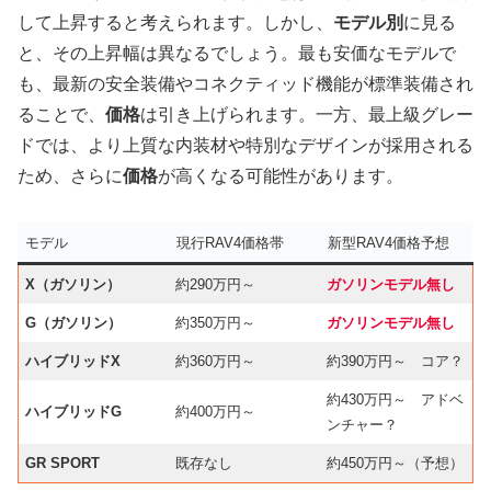
して上昇すると考えられます。しかし、
モデル別
に見る
と、その上昇幅は異なるでしょう。最も安価なモデルで
も、最新の安全装備やコネクティッド機能が標準装備され
ることで、
価格
は引き上げられます。一方、最上級グレー
ドでは、より上質な内装材や特別なデザインが採用される
ため、さらに
価格
が高くなる可能性があります。
モデル
現行RAV4価格帯
新型RAV4価格予想
X（ガソリン）
約290万円～
ガソリンモデル無し
G（ガソリン）
約350万円～
ガソリンモデル無し
ハイブリッドX
約360万円～
約390万円～ コア？
約430万円～ アドベ
ハイブリッドG
約400万円～
ンチャー？
GR SPORT
既存なし
約450万円～（予想）