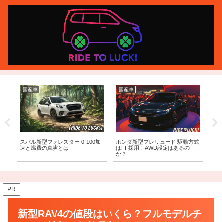
国産車
国産車
 0-100加
ホンダ新型プレリュード 駆動方式
マツダ2の2026年フルモデルチェ
はFF採用！AWD設定はあるの
ンジ最新情報！新型予想と価格
か？
徹底網羅
PR
新型RAV4の値段はいくら？フルモデルチ