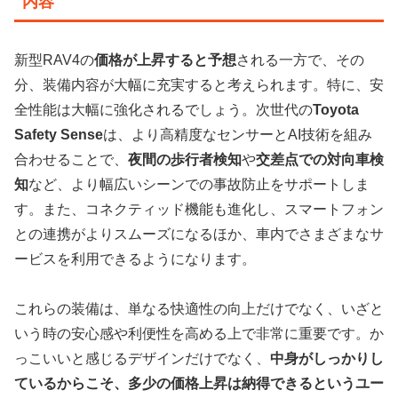
内容
新型RAV4の
価格が上昇すると予想
される一方で、その
分、装備内容が大幅に充実すると考えられます。特に、安
全性能は大幅に強化されるでしょう。次世代の
Toyota
Safety Sense
は、より高精度なセンサーとAI技術を組み
合わせることで、
夜間の歩行者検知
や
交差点での対向車検
知
など、より幅広いシーンでの事故防止をサポートしま
す。また、コネクティッド機能も進化し、スマートフォン
との連携がよりスムーズになるほか、車内でさまざまなサ
ービスを利用できるようになります。
これらの装備は、単なる快適性の向上だけでなく、いざと
いう時の安心感や利便性を高める上で非常に重要です。か
っこいいと感じるデザインだけでなく、
中身がしっかりし
ているからこそ、多少の価格上昇は納得できるというユー