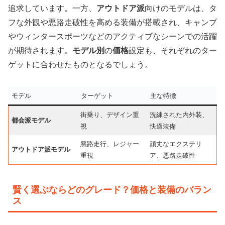
追求しています。一方、
アウトドア派
向けのモデルは、タ
フな外観や悪路走破性を高める装備が搭載され、キャンプ
やウィンタースポーツなどのアクティブなシーンでの活躍
が期待されます。
モデル別
の
価格
設定も、それぞれのター
ゲットに合わせたものとなるでしょう。
モデル
ターゲット
主な特徴
街乗り、デザイン重
洗練された内外装、
都会派モデル
視
快適装備
悪路走行、レジャー
頑丈なエクステリ
アウトドア派モデル
重視
ア、悪路走破性
賢く選ぶならどのグレード？価格と装備のバラン
ス