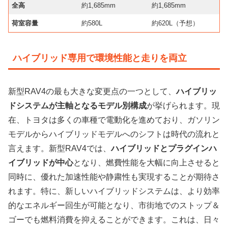
全高
約1,685mm
約1,685mm
荷室容量
約580L
約620L（予想）
ハイブリッド専用で環境性能と走りを両立
新型RAV4の最も大きな変更点の一つとして、
ハイブリッ
ドシステムが主軸となるモデル別構成
が挙げられます。現
在、トヨタは多くの車種で電動化を進めており、ガソリン
モデルからハイブリッドモデルへのシフトは時代の流れと
言えます。新型RAV4では、
ハイブリッドとプラグインハ
イブリッドが中心
となり、燃費性能を大幅に向上させると
同時に、優れた加速性能や静粛性も実現することが期待さ
れます。特に、新しいハイブリッドシステムは、より効率
的なエネルギー回生が可能となり、市街地でのストップ＆
ゴーでも燃料消費を抑えることができます。これは、日々