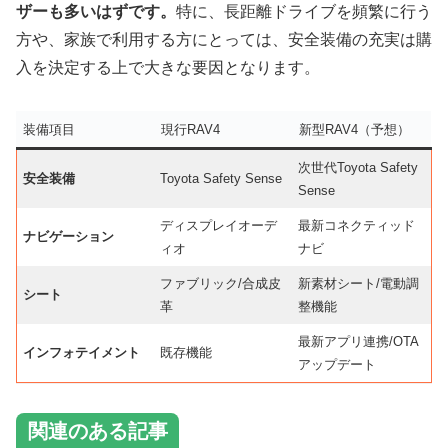
ザーも多いはずです。
特に、長距離ドライブを頻繁に行う
方や、家族で利用する方にとっては、安全装備の充実は購
入を決定する上で大きな要因となります。
装備項目
現行RAV4
新型RAV4（予想）
次世代Toyota Safety
安全装備
Toyota Safety Sense
Sense
ディスプレイオーデ
最新コネクティッド
ナビゲーション
ィオ
ナビ
ファブリック/合成皮
新素材シート/電動調
シート
革
整機能
最新アプリ連携/OTA
インフォテイメント
既存機能
アップデート
関連のある記事