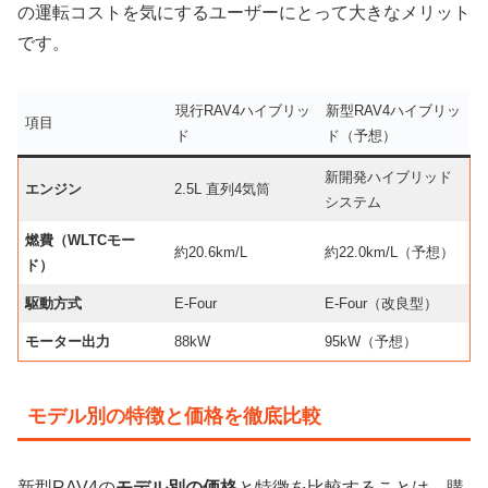
の運転コストを気にするユーザーにとって大きなメリット
です。
現行RAV4ハイブリッ
新型RAV4ハイブリッ
項目
ド
ド（予想）
新開発ハイブリッド
エンジン
2.5L 直列4気筒
システム
燃費（WLTCモー
約20.6km/L
約22.0km/L（予想）
ド）
駆動方式
E-Four
E-Four（改良型）
モーター出力
88kW
95kW（予想）
モデル別の特徴と価格を徹底比較
新型RAV4の
モデル別の価格
と特徴を比較することは、購